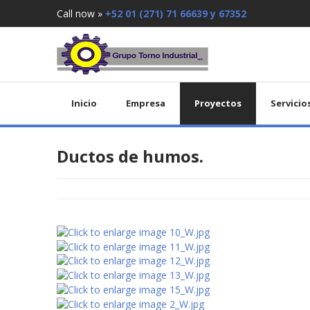
Call now »
+52 01 (271) 71 66639 y 67352
Inicio
Empresa
Proyectos
Servicio
Ductos de humos.