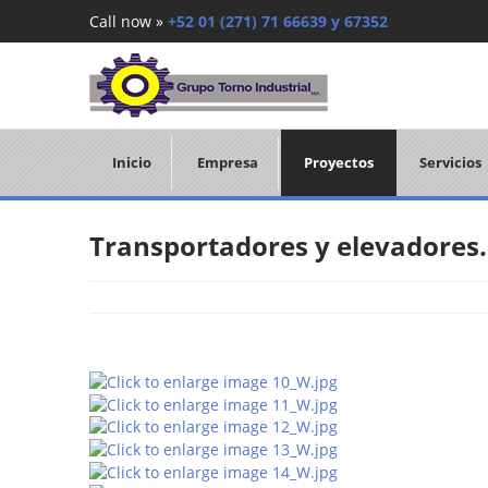
Call now »
+52 01 (271) 71 66639 y 67352
Inicio
Empresa
Proyectos
Servicios
Transportadores y elevadores.