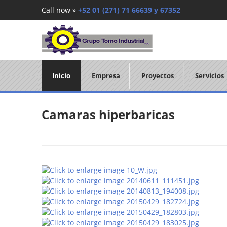
Call now »
+52 01 (271) 71 66639 y 67352
Inicio
Empresa
Proyectos
Servicios
Camaras hiperbaricas