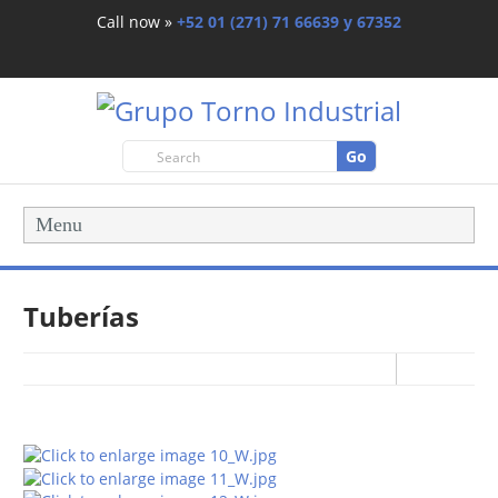
Call now »
+52 01 (271) 71 66639 y 67352
Go
Menu
Tuberías