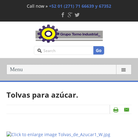
Call now »
+52 01 (271) 71 66639 y 67352
Go
Menu
Tolvas para azúcar.